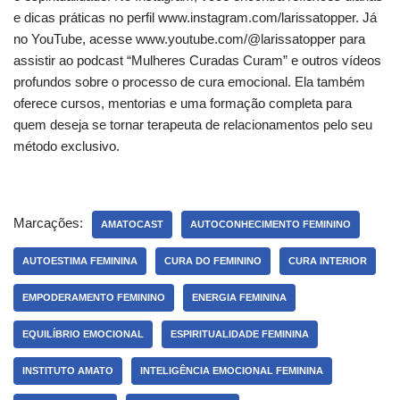
e dicas práticas no perfil www.instagram.com/larissatopper. Já
no YouTube, acesse www.youtube.com/@larissatopper para
assistir ao podcast “Mulheres Curadas Curam” e outros vídeos
profundos sobre o processo de cura emocional. Ela também
oferece cursos, mentorias e uma formação completa para
quem deseja se tornar terapeuta de relacionamentos pelo seu
método exclusivo.
Marcações:
AMATOCAST
AUTOCONHECIMENTO FEMININO
AUTOESTIMA FEMININA
CURA DO FEMININO
CURA INTERIOR
EMPODERAMENTO FEMININO
ENERGIA FEMININA
EQUILÍBRIO EMOCIONAL
ESPIRITUALIDADE FEMININA
INSTITUTO AMATO
INTELIGÊNCIA EMOCIONAL FEMININA