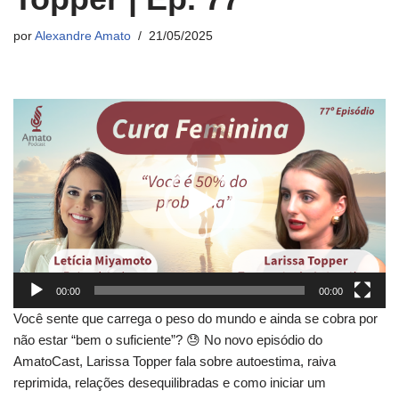
por
Alexandre Amato
21/05/2025
T
o
c
a
d
o
r
d
e
00:00
00:00
v
Você sente que carrega o peso do mundo e ainda se cobra por
í
não estar “bem o suficiente”? 😓 No novo episódio do
d
AmatoCast, Larissa Topper fala sobre autoestima, raiva
e
reprimida, relações desequilibradas e como iniciar um
o