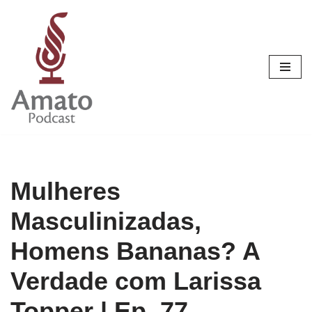
Pular
para
o
conteúdo
Mulheres
Masculinizadas,
Homens Bananas? A
Verdade com Larissa
Topper | Ep. 77