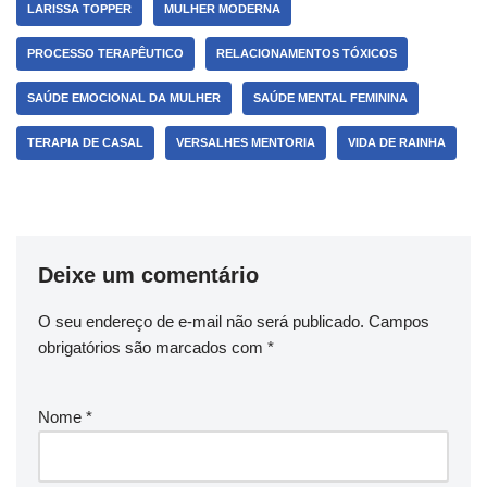
LARISSA TOPPER
MULHER MODERNA
PROCESSO TERAPÊUTICO
RELACIONAMENTOS TÓXICOS
SAÚDE EMOCIONAL DA MULHER
SAÚDE MENTAL FEMININA
TERAPIA DE CASAL
VERSALHES MENTORIA
VIDA DE RAINHA
Deixe um comentário
O seu endereço de e-mail não será publicado.
Campos
obrigatórios são marcados com
*
Nome
*