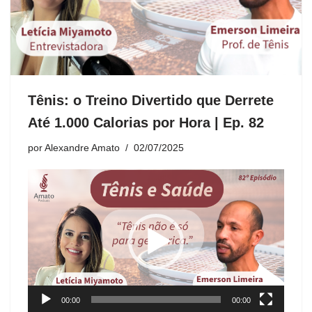
Tênis: o Treino Divertido que Derrete
Até 1.000 Calorias por Hora | Ep. 82
por
Alexandre Amato
02/07/2025
T
o
c
a
d
o
r
d
00:00
00:00
e