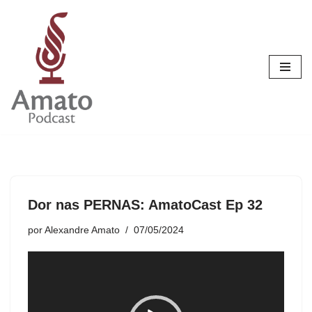
Pular
para
o
conteúdo
Dor nas PERNAS: AmatoCast Ep 32
por
Alexandre Amato
07/05/2024
T
o
c
a