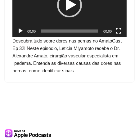
d
o
r
d
00:00
00:00
e
Descubra tudo sobre dores nas pernas no AmatoCast
v
Ep 32! Neste episódio, Leticia Miyamoto recebe o Dr.
í
Alexandre Amato, cirurgião vascular especialista em
d
lipedema. Entenda as diversas causas das dores nas
e
pernas, como identificar sinais…
o