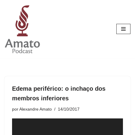
Pular
para
o
conteúdo
Edema periférico: o inchaço dos
membros inferiores
por
Alexandre Amato
14/10/2017
T
o