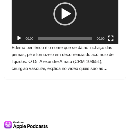
c
a
d
o
r
d
00:00
00:00
e
Edema periférico é o nome que se dá ao inchaço das
v
pernas, pé e tornozelo em decorrência do acúmulo de
í
líquidos. O Dr. Alexandre Amato (CRM 108651),
d
cirurgião vascular, explica no vídeo quais são as…
e
o