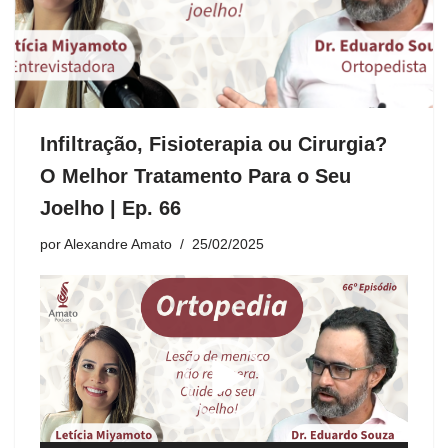
Infiltração, Fisioterapia ou Cirurgia?
O Melhor Tratamento Para o Seu
Joelho | Ep. 66
por
Alexandre Amato
25/02/2025
T
o
c
a
d
o
r