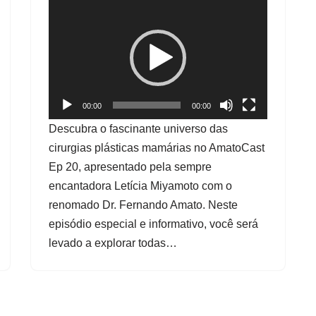
T
o
c
a
d
o
00:00
00:00
r
Descubra o fascinante universo das
d
cirurgias plásticas mamárias no AmatoCast
e
Ep 20, apresentado pela sempre
v
encantadora Letícia Miyamoto com o
í
renomado Dr. Fernando Amato. Neste
d
episódio especial e informativo, você será
e
levado a explorar todas…
o