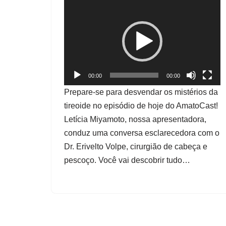
T
o
c
a
d
o
00:00
00:00
r
Prepare-se para desvendar os mistérios da
d
tireoide no episódio de hoje do AmatoCast!
e
Letícia Miyamoto, nossa apresentadora,
v
conduz uma conversa esclarecedora com o
í
Dr. Erivelto Volpe, cirurgião de cabeça e
d
pescoço. Você vai descobrir tudo…
e
o