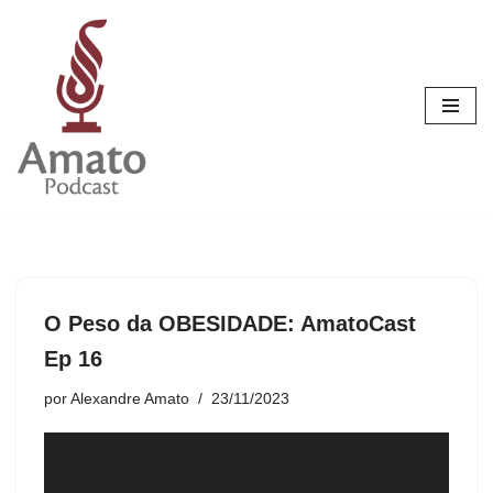
Pular
para
o
conteúdo
O Peso da OBESIDADE: AmatoCast
Ep 16
por
Alexandre Amato
23/11/2023
T
o