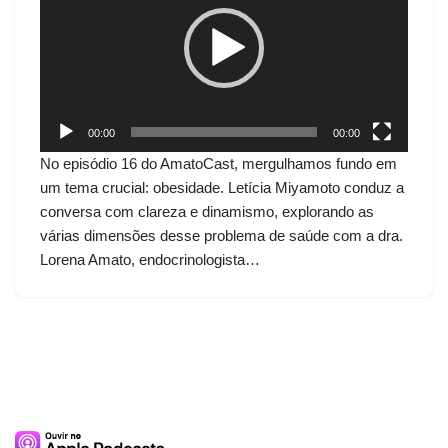
c
a
d
o
r
d
00:00
00:00
e
No episódio 16 do AmatoCast, mergulhamos fundo em
v
um tema crucial: obesidade. Letícia Miyamoto conduz a
í
conversa com clareza e dinamismo, explorando as
d
várias dimensões desse problema de saúde com a dra.
e
Lorena Amato, endocrinologista…
o