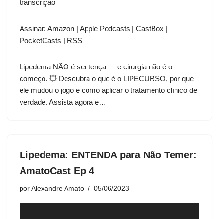
transcrição
CastBox
PocketCasts
LINK
RSS
Assinar:
Amazon
|
Apple Podcasts
|
CastBox
|
INCORPO
RAR
FEED RSS
PocketCasts
|
RSS
Lipedema NÃO é sentença — e cirurgia não é o
começo. 💥 Descubra o que é o LIPECURSO, por que
ele mudou o jogo e como aplicar o tratamento clínico de
verdade. Assista agora e…
Lipedema: ENTENDA para Não Temer:
AmatoCast Ep 4
por
Alexandre Amato
05/06/2023
T