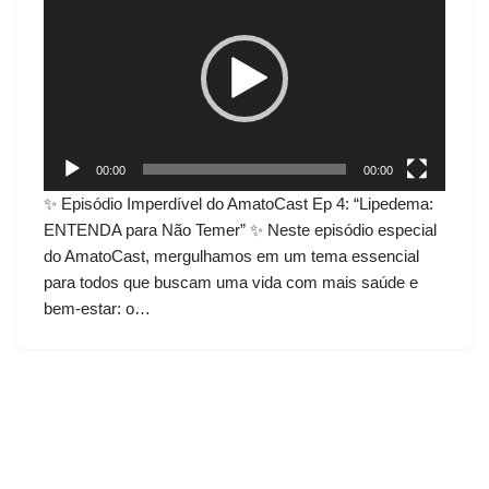
o
c
a
d
o
r
d
00:00
00:00
e
✨ Episódio Imperdível do AmatoCast Ep 4: “Lipedema:
v
ENTENDA para Não Temer” ✨ Neste episódio especial
í
do AmatoCast, mergulhamos em um tema essencial
d
para todos que buscam uma vida com mais saúde e
e
bem-estar: o…
o