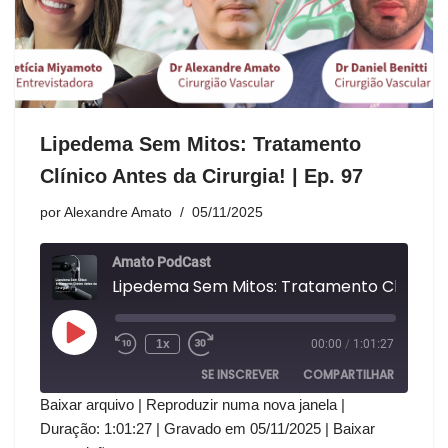
Lipedema Sem Mitos: Tratamento
Clínico Antes da Cirurgia! | Ep. 97
por
Alexandre Amato
05/11/2025
Amato PodCast
1x
00:00
/
1:01:27
SE INSCREVER
COMPARTILHAR
Baixar arquivo
|
Reproduzir numa nova janela
|
COMPAR
Duração: 1:01:27
|
Gravado em 05/11/2025
|
Baixar
Amazon
Apple Podcasts
TILHAR