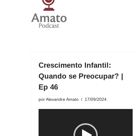
conteúdo
Crescimento Infantil:
Quando se Preocupar? |
Ep 46
por
Alexandre Amato
17/09/2024
T
o
c