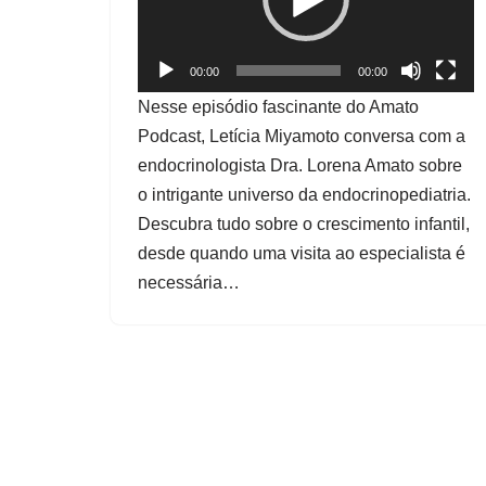
a
d
o
00:00
00:00
r
Nesse episódio fascinante do Amato
d
Podcast, Letícia Miyamoto conversa com a
e
endocrinologista Dra. Lorena Amato sobre
v
o intrigante universo da endocrinopediatria.
í
Descubra tudo sobre o crescimento infantil,
d
desde quando uma visita ao especialista é
e
necessária…
o