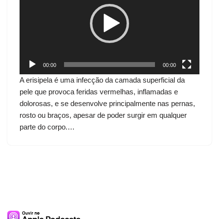
c
a
d
o
r
d
00:00
00:00
e
A erisipela é uma infecção da camada superficial da
v
pele que provoca feridas vermelhas, inflamadas e
í
dolorosas, e se desenvolve principalmente nas pernas,
d
rosto ou braços, apesar de poder surgir em qualquer
e
parte do corpo.…
o