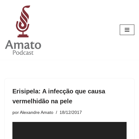
Pular
para
o
conteúdo
Erisipela: A infecção que causa
vermelhidão na pele
por
Alexandre Amato
18/12/2017
T
o