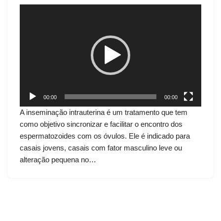
T
o
c
a
d
o
r
d
00:00
00:00
e
A inseminação intrauterina é um tratamento que tem
v
como objetivo sincronizar e facilitar o encontro dos
í
espermatozoides com os óvulos. Ele é indicado para
d
casais jovens, casais com fator masculino leve ou
e
alteração pequena no…
o