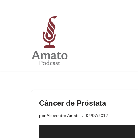
Pular
para
o
conteúdo
Câncer de Próstata
por
Alexandre Amato
04/07/2017
T
o