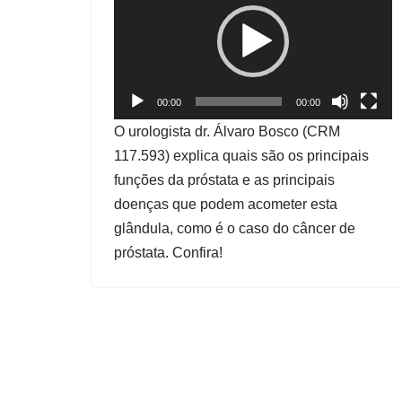
c
a
d
o
00:00
00:00
r
O urologista dr. Álvaro Bosco (CRM
d
117.593) explica quais são os principais
e
funções da próstata e as principais
v
doenças que podem acometer esta
í
glândula, como é o caso do câncer de
d
próstata. Confira!
e
o