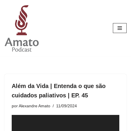
Pular
para
o
conteúdo
Além da Vida | Entenda o que são
cuidados paliativos | EP. 45
por
Alexandre Amato
11/09/2024
T
o