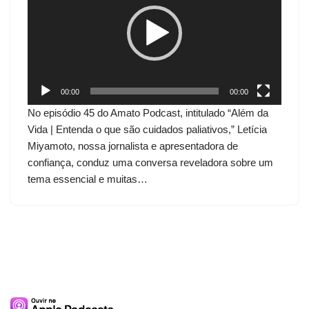
c
a
d
o
r
d
00:00
00:00
e
No episódio 45 do Amato Podcast, intitulado “Além da
v
Vida | Entenda o que são cuidados paliativos,” Letícia
í
Miyamoto, nossa jornalista e apresentadora de
d
confiança, conduz uma conversa reveladora sobre um
e
tema essencial e muitas…
o