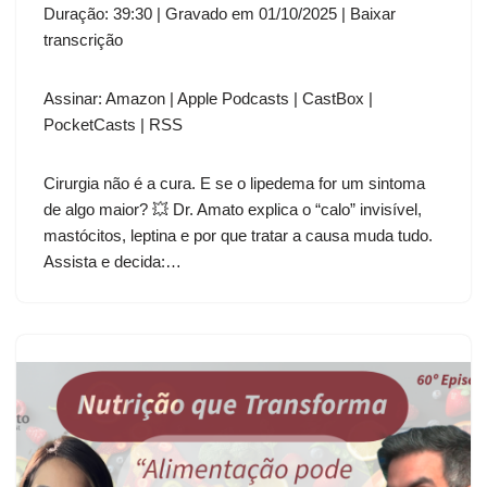
COMPAR
Duração: 39:30
|
Gravado em 01/10/2025
|
Baixar
Amazon
Apple Podcasts
TILHAR
transcrição
CastBox
PocketCasts
LINK
RSS
Assinar:
Amazon
|
Apple Podcasts
|
CastBox
|
INCORPO
RAR
FEED RSS
PocketCasts
|
RSS
Cirurgia não é a cura. E se o lipedema for um sintoma
de algo maior? 💥 Dr. Amato explica o “calo” invisível,
mastócitos, leptina e por que tratar a causa muda tudo.
Assista e decida:…