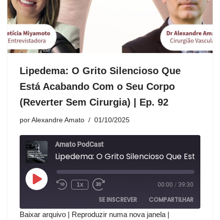
Lipedema: O Grito Silencioso Que
Está Acabando Com o Seu Corpo
(Reverter Sem Cirurgia) | Ep. 92
por
Alexandre Amato
01/10/2025
Amato PodCast
Lipedema: O Grito Silencioso Que Está Acabando Com o
1x
00:00
/
39:30
SE INSCREVER
COMPARTILHAR
Baixar arquivo
|
Reproduzir numa nova janela
|