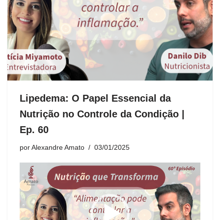
Lipedema: O Papel Essencial da
Nutrição no Controle da Condição |
Ep. 60
por
Alexandre Amato
03/01/2025
T
o
c
a
d