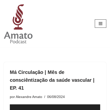
Pular
para
o
conteúdo
Má Circulação | Mês de
consciêntização da saúde vascular |
EP. 41
por
Alexandre Amato
06/08/2024
T