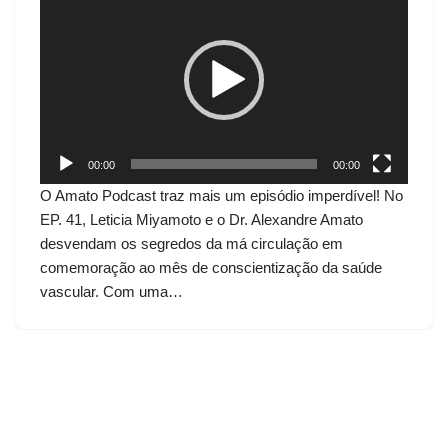
o
c
a
d
o
r
d
00:00
00:00
e
O Amato Podcast traz mais um episódio imperdível! No
v
EP. 41, Leticia Miyamoto e o Dr. Alexandre Amato
í
desvendam os segredos da má circulação em
d
comemoração ao mês de conscientização da saúde
e
vascular. Com uma…
o