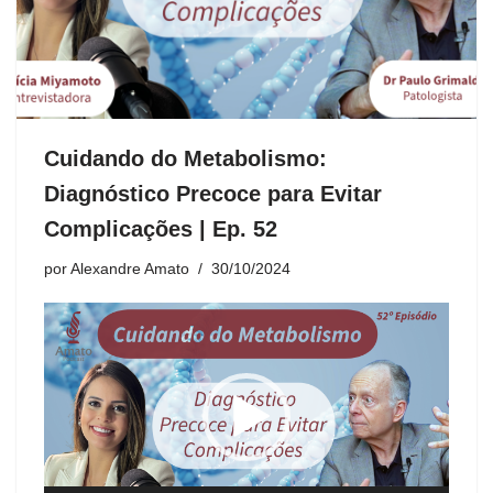
Cuidando do Metabolismo:
Diagnóstico Precoce para Evitar
Complicações | Ep. 52
por
Alexandre Amato
30/10/2024
T
o
c
a
d
o
r