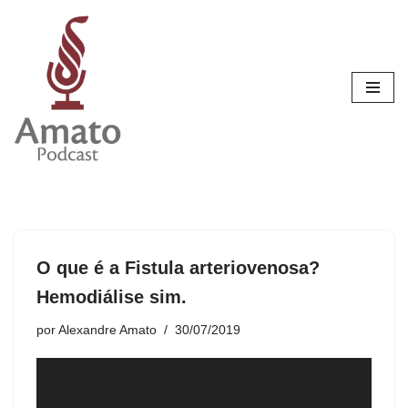
Pular
para
o
conteúdo
O que é a Fistula arteriovenosa?
Hemodiálise sim.
por
Alexandre Amato
30/07/2019
T
o