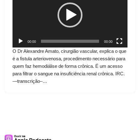
c
a
d
o
r
d
00:00
00:00
e
O Dr Alexandre Amato, cirurgião vascular, explica o que
v
é a fistula arteriovenosa, procedimento necessário para
í
quem faz hemodiálise de forma crônica. É um acesso
d
para filtrar o sangue na insuficiência renal crônica. IRC.
e
—transcrição–…
o