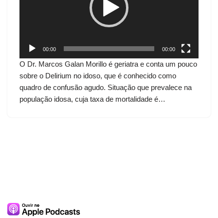
d
o
r
d
00:00
00:00
e
O Dr. Marcos Galan Morillo é geriatra e conta um pouco
v
sobre o Delirium no idoso, que é conhecido como
í
quadro de confusão agudo. Situação que prevalece na
d
população idosa, cuja taxa de mortalidade é…
e
o