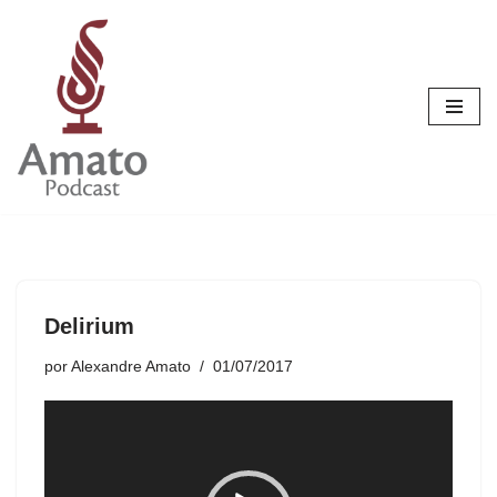
Pular
para
o
conteúdo
Delirium
por
Alexandre Amato
01/07/2017
T
o
c
a