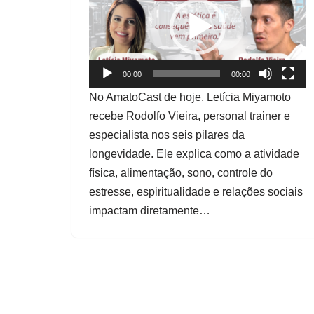
c
a
d
o
00:00
00:00
r
No AmatoCast de hoje, Letícia Miyamoto
d
recebe Rodolfo Vieira, personal trainer e
e
especialista nos seis pilares da
v
longevidade. Ele explica como a atividade
í
física, alimentação, sono, controle do
d
estresse, espiritualidade e relações sociais
e
impactam diretamente…
o