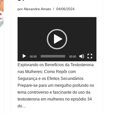
por
Alexandre Amato
04/06/2024
T
o
c
a
d
o
00:00
00:00
r
Explorando os Benefícios da Testosterona
d
nas Mulheres: Como Repôr com
e
Segurança e os Efeitos Secundários
v
Prepare-se para um mergulho profundo no
í
tema controverso e fascinante do uso da
d
testosterona em mulheres no episódio 34
e
do…
o