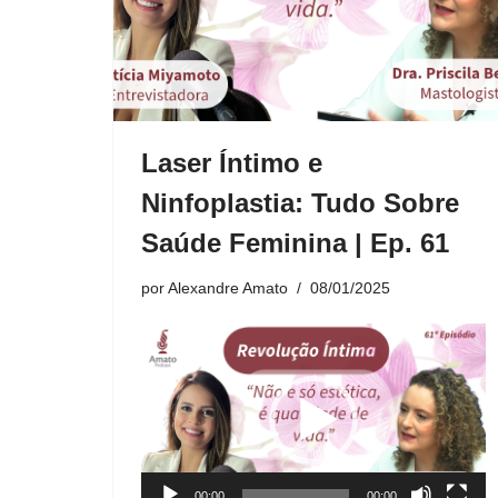
Laser Íntimo e
Ninfoplastia: Tudo Sobre
Saúde Feminina | Ep. 61
por
Alexandre Amato
08/01/2025
T
o
c
a
d
o
00:00
00:00