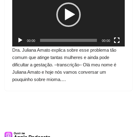
c
a
d
o
r
d
00:00
00:00
e
Dra. Juliana Amato explica sobre esse problema tão
v
comum que atinge tantas mulheres e ainda pode
í
dificultar a gestação. –transcrição– Olá meu nome é
d
Juliana Amato e hoje nós vamos conversar um
e
pouquinho sobre mioma.…
o