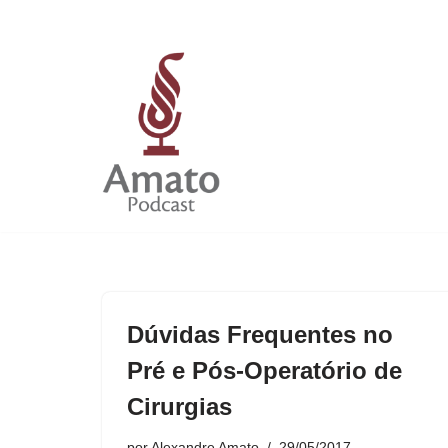
Pular
para
o
conteúdo
Dúvidas Frequentes no
Pré e Pós-Operatório de
Cirurgias
por
Alexandre Amato
29/05/2017