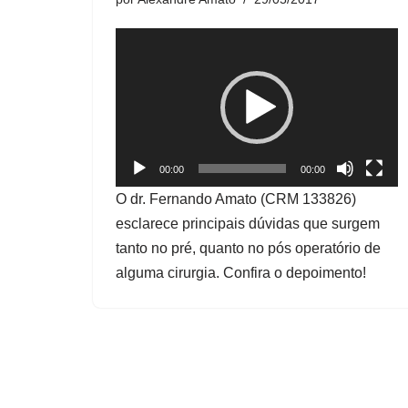
T
o
c
a
d
o
00:00
00:00
r
O dr. Fernando Amato (CRM 133826)
d
esclarece principais dúvidas que surgem
e
tanto no pré, quanto no pós operatório de
v
alguma cirurgia. Confira o depoimento!
í
d
e
o