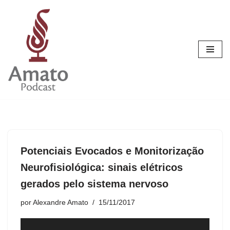
Pular
para
o
conteúdo
Potenciais Evocados e Monitorização
Neurofisiológica: sinais elétricos
gerados pelo sistema nervoso
por
Alexandre Amato
15/11/2017
T