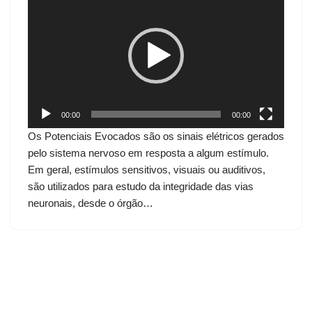
o
c
a
d
o
r
d
00:00
00:00
e
Os Potenciais Evocados são os sinais elétricos gerados
v
pelo sistema nervoso em resposta a algum estímulo.
í
Em geral, estímulos sensitivos, visuais ou auditivos,
d
são utilizados para estudo da integridade das vias
e
neuronais, desde o órgão…
o