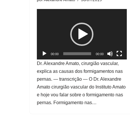
T
o
c
a
d
o
00:00
00:00
r
Dr. Alexandre Amato, cirurgião vascular,
d
explica as causas dos formigamentos nas
e
pernas. — transcrição — O Dr. Alexandre
v
Amato cirurgião vascular do Instituto Amato
í
e hoje vou falar sobre o formigamento nas
d
pernas. Formigamento nas…
e
o