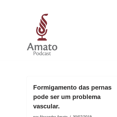
Pular
para
o
conteúdo
Formigamento das pernas
pode ser um problema
vascular.
por
Alexandre Amato
30/07/2019