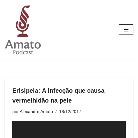
Pular
para
o
conteúdo
Erisipela: A infecção que causa
vermelhidão na pele
por
Alexandre Amato
18/12/2017
T
o