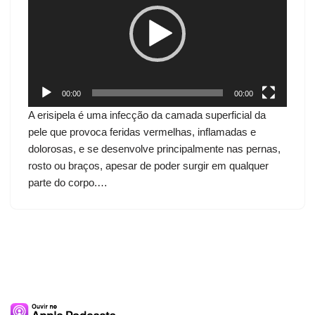
c
a
d
o
r
d
00:00
00:00
e
A erisipela é uma infecção da camada superficial da
v
pele que provoca feridas vermelhas, inflamadas e
í
dolorosas, e se desenvolve principalmente nas pernas,
d
rosto ou braços, apesar de poder surgir em qualquer
e
parte do corpo.…
o