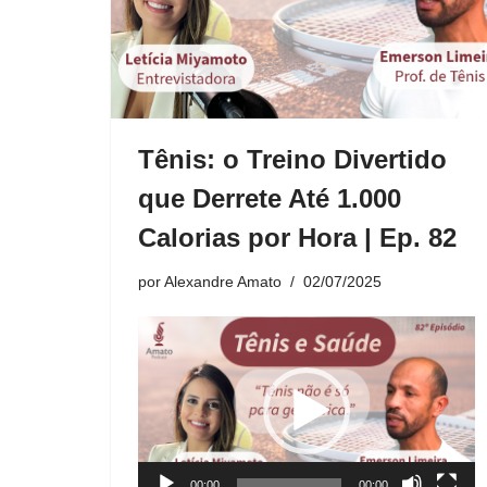
Tênis: o Treino Divertido
que Derrete Até 1.000
Calorias por Hora | Ep. 82
por
Alexandre Amato
02/07/2025
T
o
c
a
d
o
00:00
00:00