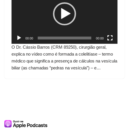
c
a
d
o
r
d
00:00
00:00
e
O Dr. Cássio Barros (CRM 89250), cirurgião geral,
v
explica no vídeo como é formada a colelitíase – termo
í
médico que significa a presença de cálculos na vesícula
d
biliar (as chamadas “pedras na vesícula”) – e…
e
o