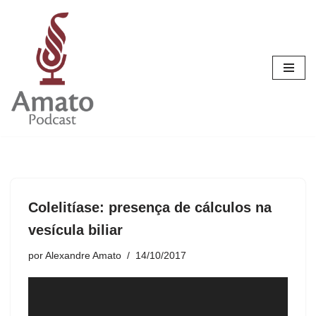
Pular
para
o
conteúdo
Colelitíase: presença de cálculos na
vesícula biliar
por
Alexandre Amato
14/10/2017
T
o