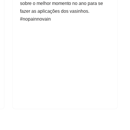
3
sobre o melhor momento no ano para se
9
v
:
fazer as aplicações dos vasinhos.
4
í
4
#nopainnovain
d
e
o