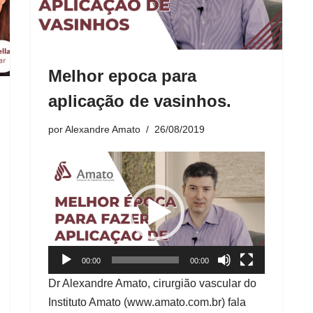
Melhor epoca para
aplicação de vasinhos.
por
Alexandre Amato
26/08/2019
T
o
c
a
Varizes: estética ou doença? O que ninguém te conta | Ep. 98
d
o
00:00
00:00
0
r
0
Dr Alexandre Amato, cirurgião vascular do
:
d
0
0
Instituto Amato (www.amato.com.br) fala
/
e