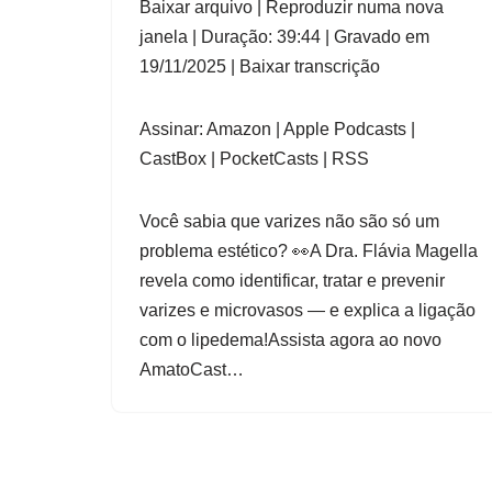
Baixar arquivo
|
Reproduzir numa nova
COMPAR
Apple
janela
|
Duração: 39:44
|
Gravado em
Amazon
CastBox
TILHAR
Podcasts
19/11/2025
|
Baixar transcrição
PocketCa
RSS
LINK
sts
SE INSCREVER
COMPARTILHAR
FEED RSS
INCORPO
Assinar:
Amazon
|
Apple Podcasts
|
RAR
CastBox
|
PocketCasts
|
RSS
Você sabia que varizes não são só um
problema estético? 👀A Dra. Flávia Magella
revela como identificar, tratar e prevenir
varizes e microvasos — e explica a ligação
com o lipedema!Assista agora ao novo
AmatoCast…