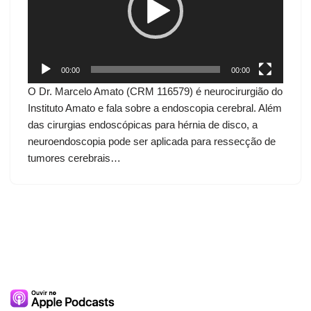
d
o
r
d
00:00
00:00
e
O Dr. Marcelo Amato (CRM 116579) é neurocirurgião do
v
Instituto Amato e fala sobre a endoscopia cerebral. Além
í
das cirurgias endoscópicas para hérnia de disco, a
d
neuroendoscopia pode ser aplicada para ressecção de
e
tumores cerebrais…
o