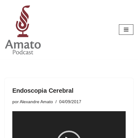
Pular
para
o
conteúdo
Endoscopia Cerebral
por
Alexandre Amato
04/09/2017
T
o
c
a