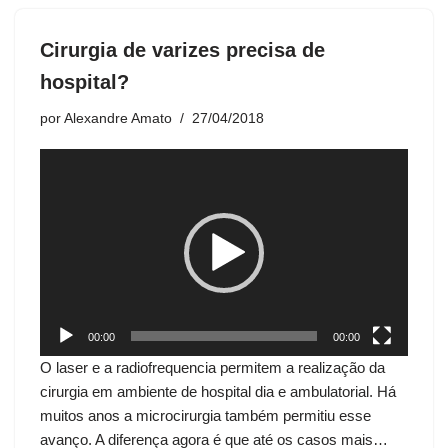
Cirurgia de varizes precisa de
hospital?
por
Alexandre Amato
27/04/2018
T
o
c
a
d
o
r
d
00:00
00:00
e
O laser e a radiofrequencia permitem a realização da
v
cirurgia em ambiente de hospital dia e ambulatorial. Há
í
muitos anos a microcirurgia também permitiu esse
d
avanço. A diferença agora é que até os casos mais…
e