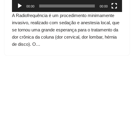
d
00:00
00:00
e
A Radiofrequência é um procedimento minimamente
v
invasivo, realizado com sedação e anestesia local, que
í
se tornou uma grande esperança para o tratamento da
d
dor crônica da coluna (dor cervical, dor lombar, hérnia
e
de disco). O…
o