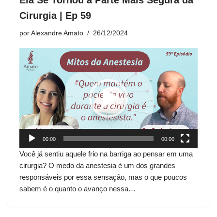
Ela Se Tornou a Parte Mais Segura da
Cirurgia | Ep 59
por
Alexandre Amato
26/12/2024
T
o
c
a
d
o
r
d
00:00
00:00
e
Você já sentiu aquele frio na barriga ao pensar em uma
v
cirurgia? O medo da anestesia é um dos grandes
í
responsáveis por essa sensação, mas o que poucos
d
sabem é o quanto o avanço nessa…
e
o