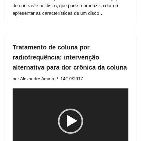
í
de contraste no disco, que pode reproduzir a dor ou
d
apresentar as características de um disco…
e
o
Tratamento de coluna por
radiofrequência: intervenção
alternativa para dor crônica da coluna
por
Alexandre Amato
14/10/2017
T
o
c
a
d
o
r