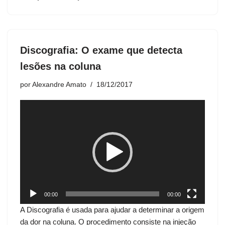
o
Discografia: O exame que detecta
lesões na coluna
por
Alexandre Amato
18/12/2017
T
o
c
a
d
o
r
d
00:00
00:00
e
A Discografia é usada para ajudar a determinar a origem
v
da dor na coluna. O procedimento consiste na injeção