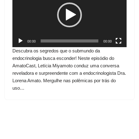
c
a
d
o
r
d
00:00
00:00
e
Descubra os segredos que o submundo da
v
endocrinologia busca esconder! Neste episódio do
í
AmatoCast, Letícia Miyamoto conduz uma conversa
d
reveladora e surpreendente com a endocrinologista Dra.
e
Lorena Amato. Mergulhe nas polêmicas por trás do
o
uso…