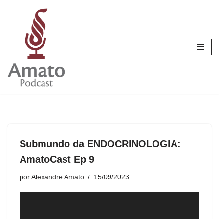
Pular
para
o
conteúdo
Submundo da ENDOCRINOLOGIA:
AmatoCast Ep 9
por
Alexandre Amato
15/09/2023
T
o