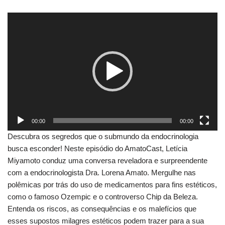
T
o
c
a
d
o
r
d
e
00:00
00:00
v
Descubra os segredos que o submundo da endocrinologia
í
busca esconder! Neste episódio do AmatoCast, Letícia
d
Miyamoto conduz uma conversa reveladora e surpreendente
e
com a endocrinologista Dra. Lorena Amato. Mergulhe nas
o
polêmicas por trás do uso de medicamentos para fins estéticos,
como o famoso Ozempic e o controverso Chip da Beleza.
Entenda os riscos, as consequências e os malefícios que
esses supostos milagres estéticos podem trazer para a sua