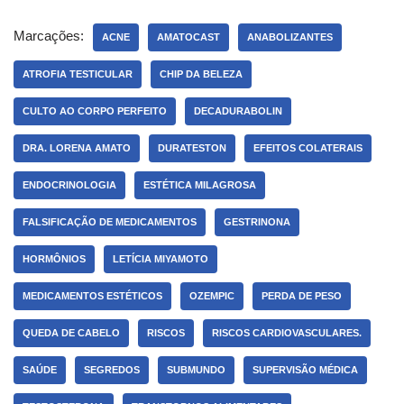
Marcações:
ACNE
AMATOCAST
ANABOLIZANTES
ATROFIA TESTICULAR
CHIP DA BELEZA
CULTO AO CORPO PERFEITO
DECADURABOLIN
DRA. LORENA AMATO
DURATESTON
EFEITOS COLATERAIS
ENDOCRINOLOGIA
ESTÉTICA MILAGROSA
FALSIFICAÇÃO DE MEDICAMENTOS
GESTRINONA
HORMÔNIOS
LETÍCIA MIYAMOTO
MEDICAMENTOS ESTÉTICOS
OZEMPIC
PERDA DE PESO
QUEDA DE CABELO
RISCOS
RISCOS CARDIOVASCULARES.
SAÚDE
SEGREDOS
SUBMUNDO
SUPERVISÃO MÉDICA