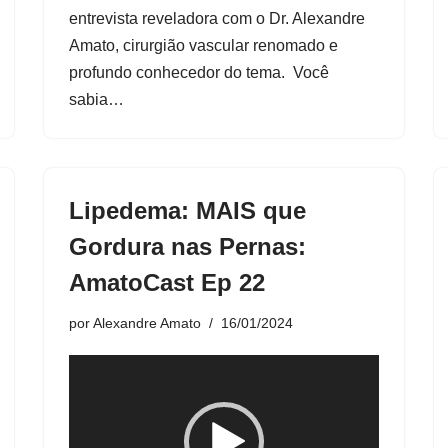
v
entrevista reveladora com o Dr. Alexandre
í
Amato, cirurgião vascular renomado e
d
profundo conhecedor do tema. Você
e
sabia…
o
Lipedema: MAIS que
Gordura nas Pernas:
AmatoCast Ep 22
por
Alexandre Amato
16/01/2024
Guia DEFINITIVO para Varizes: AmatoCast Ep 24
T
o
0
c
0
:
0