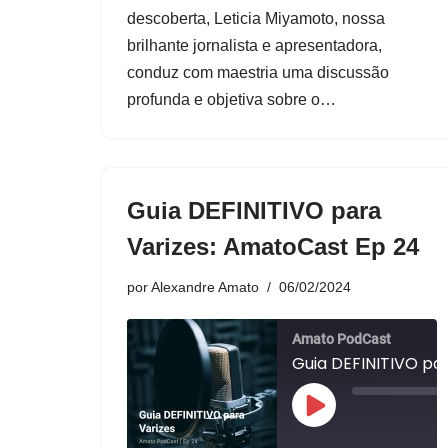
v
descoberta, Leticia Miyamoto, nossa
í
brilhante jornalista e apresentadora,
d
conduz com maestria uma discussão
e
profunda e objetiva sobre o…
o
Guia DEFINITIVO para
Varizes: AmatoCast Ep 24
por
Alexandre Amato
06/02/2024
Amato PodCast