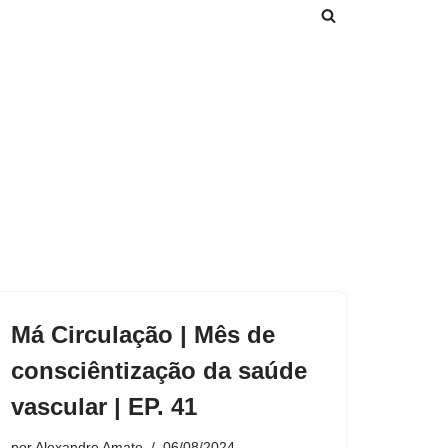
Má Circulação | Mês de
consciêntização da saúde
vascular | EP. 41
por
Alexandre Amato
06/08/2024