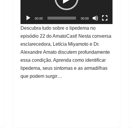
a
0
/
d
1
:
o
0
00:00
00:00
2
r
:
Descubra tudo sobre o lipedema no
1
6
d
episódio 22 do AmatoCast! Nesta conversa
e
esclarecedora, Letícia Miyamoto e Dr.
v
Alexandre Amato discutem profundamente
í
essa condição. Aprenda como identificar
d
lipedema, seus sintomas e as armadilhas
e
que podem surgir…
o