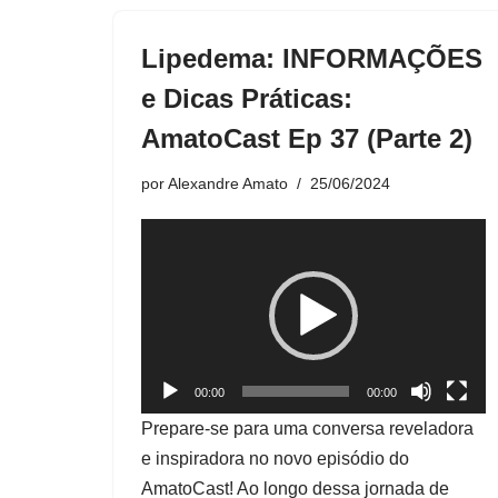
Lipedema: INFORMAÇÕES
e Dicas Práticas:
AmatoCast Ep 37 (Parte 2)
por
Alexandre Amato
25/06/2024
T
o
c
a
d
o
00:00
00:00
r
Prepare-se para uma conversa reveladora
d
e inspiradora no novo episódio do
e
AmatoCast! Ao longo dessa jornada de