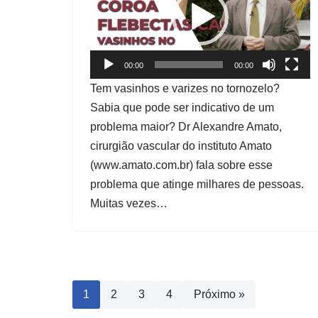
c
a
d
o
00:00
00:00
r
Tem vasinhos e varizes no tornozelo?
d
Sabia que pode ser indicativo de um
e
problema maior? Dr Alexandre Amato,
v
cirurgião vascular do instituto Amato
í
(www.amato.com.br) fala sobre esse
d
problema que atinge milhares de pessoas.
e
Muitas vezes…
o
1
2
3
4
Próximo »