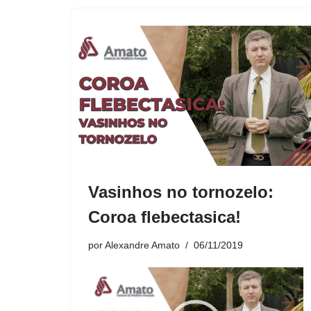
Vasinhos no tornozelo:
Coroa flebectasica!
por
Alexandre Amato
06/11/2019
T
o