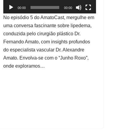
o
00:00
00:00
r
No episódio 5 do AmatoCast, mergulhe em
d
uma conversa fascinante sobre lipedema,
e
conduzida pelo cirurgião plástico Dr.
v
Fernando Amato, com insights profundos
í
do especialista vascular Dr. Alexandre
d
Amato. Envolva-se com o “Junho Roxo”,
e
onde exploramos…
o