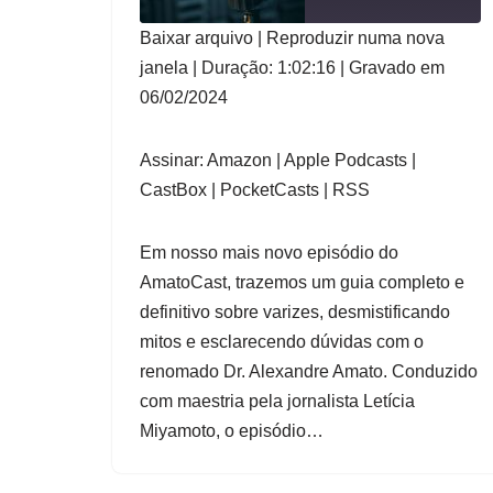
Baixar arquivo
|
Reproduzir numa nova
1x
COMPAR
Apple
janela
|
Duração: 1:02:16
|
Gravado em
Amazon
CastBox
TILHAR
Podcasts
06/02/2024
PocketCa
RSS
LINK
sts
SE INSCREVER
FEED RSS
INCORPO
Assinar:
Amazon
|
Apple Podcasts
|
RAR
COMPARTILHAR
CastBox
|
PocketCasts
|
RSS
Em nosso mais novo episódio do
AmatoCast, trazemos um guia completo e
definitivo sobre varizes, desmistificando
mitos e esclarecendo dúvidas com o
renomado Dr. Alexandre Amato. Conduzido
com maestria pela jornalista Letícia
Miyamoto, o episódio…