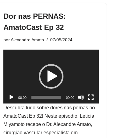
Dor nas PERNAS:
AmatoCast Ep 32
por
Alexandre Amato
07/05/2024
T
o
c
a
d
o
00:00
00:00
r
Descubra tudo sobre dores nas pernas no
d
AmatoCast Ep 32! Neste episódio, Leticia
e
Miyamoto recebe o Dr. Alexandre Amato,
v
cirurgião vascular especialista em
í