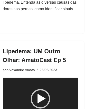
lipedema. Entenda as diversas causas das
d
dores nas pernas, como identificar sinais…
e
o
Lipedema: UM Outro
Olhar: AmatoCast Ep 5
por
Alexandre Amato
26/06/2023
T
o
c
a
d