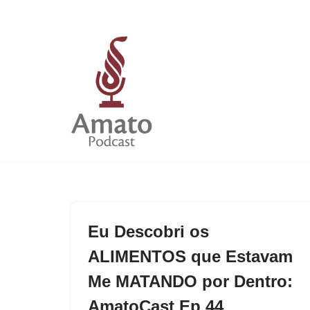
Pular
para
o
conteúdo
Eu Descobri os
ALIMENTOS que Estavam
Me MATANDO por Dentro:
AmatoCast Ep 44