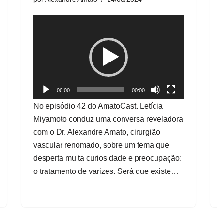
T
o
c
a
d
o
00:00
00:00
r
No episódio 42 do AmatoCast, Letícia
d
Miyamoto conduz uma conversa reveladora
e
com o Dr. Alexandre Amato, cirurgião
v
vascular renomado, sobre um tema que
í
desperta muita curiosidade e preocupação:
d
o tratamento de varizes. Será que existe…
e
o