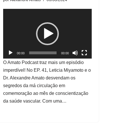
T
o
c
a
d
o
00:00
00:00
r
O Amato Podcast traz mais um episódio
d
imperdível! No EP. 41, Leticia Miyamoto e o
e
Dr. Alexandre Amato desvendam os
v
segredos da má circulação em
í
comemoração ao mês de conscientização
d
da saúde vascular. Com uma…
e
o