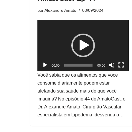
por
Alexandre Amato
03/09/2024
T
o
c
a
d
o
00:00
00:00
r
Você sabia que os alimentos que você
d
consome diariamente podem estar
e
afetando sua saúde mais do que você
v
imagina? No episódio 44 do AmatoCast, o
í
Dr. Alexandre Amato, Cirurgião Vascular
d
especialista em Lipedema, desvenda o…
e
o