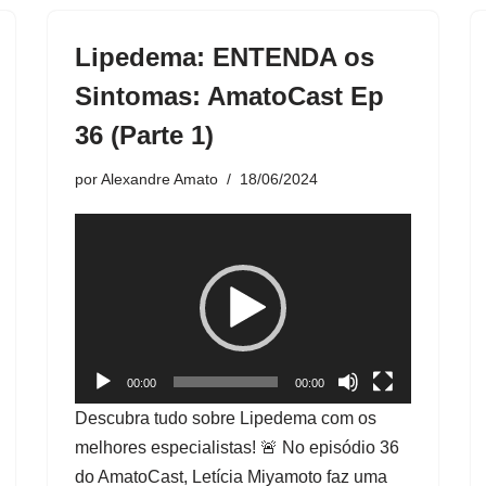
Lipedema: ENTENDA os
Sintomas: AmatoCast Ep
36 (Parte 1)
por
Alexandre Amato
18/06/2024
T
o
c
a
d
o
00:00
00:00
r
Descubra tudo sobre Lipedema com os
d
melhores especialistas! 🚨 No episódio 36
e
do AmatoCast, Letícia Miyamoto faz uma