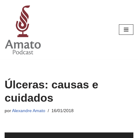
Pular
para
o
conteúdo
Úlceras: causas e
cuidados
por
Alexandre Amato
16/01/2018
T