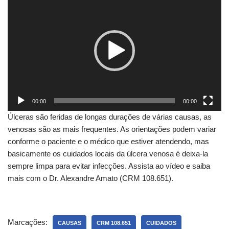
o
c
a
d
o
r
d
e
00:00
00:00
v
Úlceras são feridas de longas durações de várias causas, as
í
venosas são as mais frequentes. As orientações podem variar
d
conforme o paciente e o médico que estiver atendendo, mas
e
basicamente os cuidados locais da úlcera venosa é deixa-la
o
sempre limpa para evitar infecções. Assista ao vídeo e saiba
mais com o Dr. Alexandre Amato (CRM 108.651).
Marcações:
CAUSAS
CRM 108.651
CUIDADOS