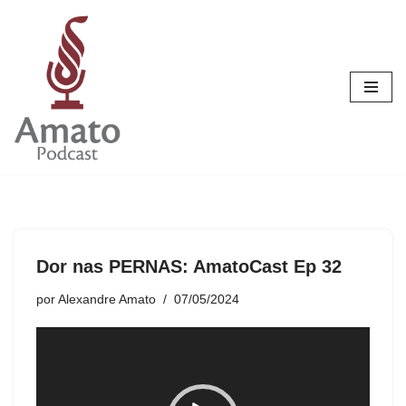
Pular
para
o
conteúdo
Dor nas PERNAS: AmatoCast Ep 32
por
Alexandre Amato
07/05/2024
T
o
c
a