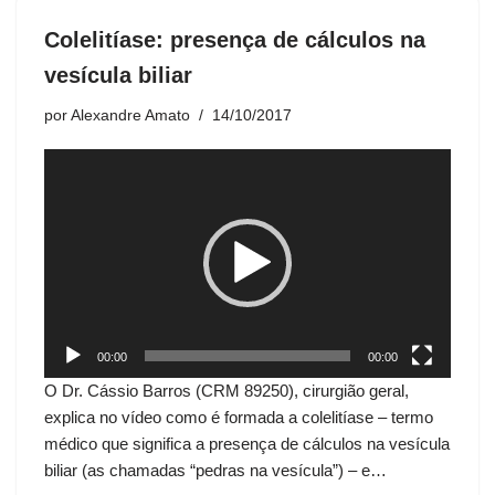
Colelitíase: presença de cálculos na
vesícula biliar
por
Alexandre Amato
14/10/2017
T
o
c
a
d
o
r
d
00:00
00:00
e
O Dr. Cássio Barros (CRM 89250), cirurgião geral,
v
explica no vídeo como é formada a colelitíase – termo
í
médico que significa a presença de cálculos na vesícula
d
biliar (as chamadas “pedras na vesícula”) – e…
e