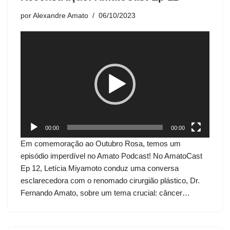
por
Alexandre Amato
06/10/2023
T
o
c
a
d
o
r
d
00:00
00:00
e
Em comemoração ao Outubro Rosa, temos um
v
episódio imperdível no Amato Podcast! No AmatoCast
í
Ep 12, Letícia Miyamoto conduz uma conversa
d
esclarecedora com o renomado cirurgião plástico, Dr.
e
Fernando Amato, sobre um tema crucial: câncer…
o