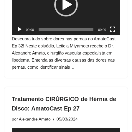
d
o
r
d
00:00
00:00
e
Descubra tudo sobre dores nas pernas no AmatoCast
v
Ep 32! Neste episódio, Leticia Miyamoto recebe o Dr.
í
Alexandre Amato, cirurgião vascular especialista em
d
lipedema. Entenda as diversas causas das dores nas
e
pernas, como identificar sinais…
o
Tratamento CIRÚRGICO de Hérnia de
Disco: AmatoCast Ep 27
por
Alexandre Amato
05/03/2024
T