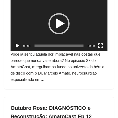
o
c
a
d
o
r
d
00:00
00:00
e
Você já sentiu aquela dor implacável nas costas que
v
parece que nunca vai embora? No episódio 27 do
í
AmatoCast, mergulhamos fundo no universo da hérnia
d
de disco com o Dr. Marcelo Amato, neurocirurgião
e
especializado em…
o
Outubro Rosa: DIAGNÓSTICO e
Reconstrução: AmatoCast Ep 12