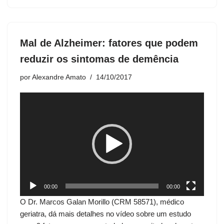
o
Mal de Alzheimer: fatores que podem
reduzir os sintomas de demência
por
Alexandre Amato
14/10/2017
T
o
c
a
d
o
r
d
00:00
00:00
e
O Dr. Marcos Galan Morillo (CRM 58571), médico
v
geriatra, dá mais detalhes no vídeo sobre um estudo
í