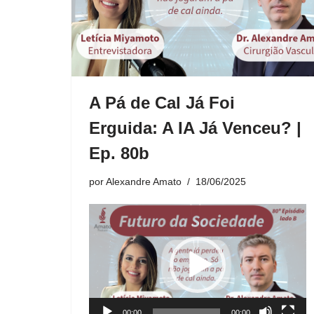
A Pá de Cal Já Foi
Erguida: A IA Já Venceu? |
Ep. 80b
por
Alexandre Amato
18/06/2025
T
o
c
a
d
o
00:00
00:00