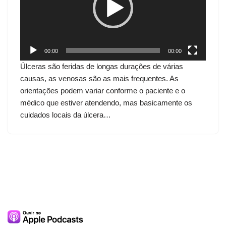
d
o
r
d
00:00
00:00
e
Úlceras são feridas de longas durações de várias
v
causas, as venosas são as mais frequentes. As
í
orientações podem variar conforme o paciente e o
d
médico que estiver atendendo, mas basicamente os
e
cuidados locais da úlcera…
o