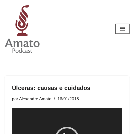
Pular
para
o
conteúdo
Úlceras: causas e cuidados
por
Alexandre Amato
16/01/2018
T
o
c
a